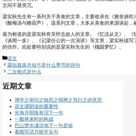
文间不显突兀。
梁实秋先生有一系列关于美食的文章，主要收录在《雅舍谈吃
《酸梅汤与糖葫芦》。该系列文章，大多从美食的来源谈起，
最为称道的是梁实秋有关怀念故人的文章。《忆沈从文》、《
《谈闻一多》、《记梁任公的一次演讲》等文章，梁实秋描写
的佳作。此处要特别说的是梁实秋先生的《槐园梦忆》。
分
语文
类
露似真珠月似弓是什么季节的诗句
二次根式是什么
近期文章
博学之审问之慎思之明辨之笃行之的意思
语文课朗读的重要性
沧海月明珠有泪下一句
一般将来时的构成
巴山楚水凄凉地下一句是啥
看图写话万能开头句