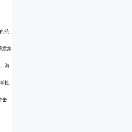
意的统
重意象
录、游
文学性
冲击