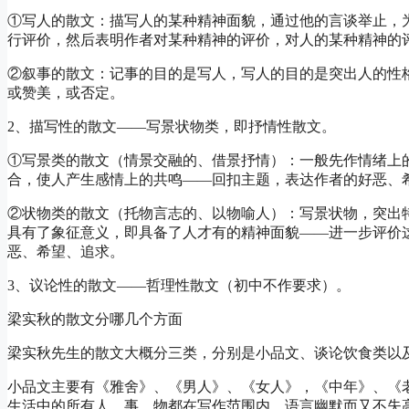
①写人的散文：描写人的某种精神面貌，通过他的言谈举止，
行评价，然后表明作者对某种精神的评价，对人的某种精神的
②叙事的散文：记事的目的是写人，写人的目的是突出人的性
或赞美，或否定。
2、描写性的散文——写景状物类，即抒情性散文。
①写景类的散文（情景交融的、借景抒情）：一般先作情绪上
合，使人产生感情上的共鸣——回扣主题，表达作者的好恶、
②状物类的散文（托物言志的、以物喻人）：写景状物，突出
具有了象征意义，即具备了人才有的精神面貌——进一步评价
恶、希望、追求。
3、议论性的散文——哲理性散文（初中不作要求）。
梁实秋的散文分哪几个方面
梁实秋先生的散文大概分三类，分别是小品文、谈论饮食类以
小品文主要有《雅舍》、《男人》、《女人》，《中年》、《
生活中的所有人、事、物都在写作范围内。语言幽默而又不失