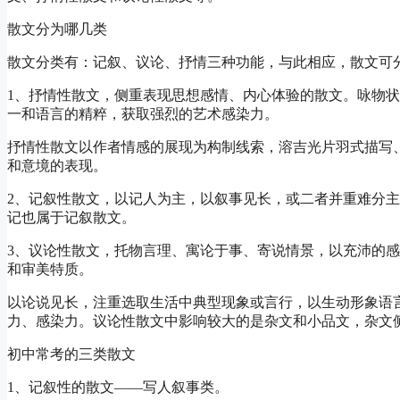
散文分为哪几类
散文分类有：记叙、议论、抒情三种功能，与此相应，散文可
1、抒情性散文，侧重表现思想感情、内心体验的散文。咏物
一和语言的精粹，获取强烈的艺术感染力。
抒情性散文以作者情感的展现为构制线索，溶吉光片羽式描写
和意境的表现。
2、记叙性散文，以记人为主，以叙事见长，或二者并重难分
记也属于记叙散文。
3、议论性散文，托物言理、寓论于事、寄说情景，以充沛的
和审美特质。
以论说见长，注重选取生活中典型现象或言行，以生动形象语
力、感染力。议论性散文中影响较大的是杂文和小品文，杂文
初中常考的三类散文
1、记叙性的散文——写人叙事类。