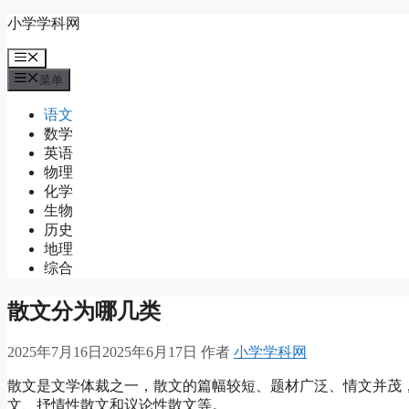
跳
小学学科网
至
菜
内
单
容
菜单
语文
数学
英语
物理
化学
生物
历史
地理
综合
散文分为哪几类
2025年7月16日
2025年6月17日
作者
小学学科网
散文是文学体裁之一，散文的篇幅较短、题材广泛、情文并茂，
文、抒情性散文和议论性散文等。