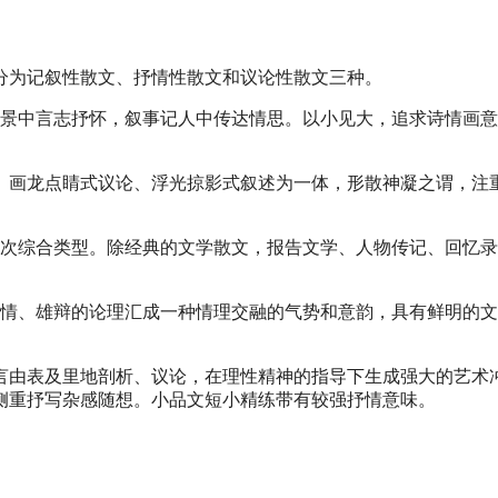
分为记叙性散文、抒情性散文和议论性散文三种。
状景中言志抒怀，叙事记人中传达情思。以小见大，追求诗情画
、画龙点睛式议论、浮光掠影式叙述为一体，形散神凝之谓，注
主次综合类型。除经典的文学散文，报告文学、人物传记、回忆
感情、雄辩的论理汇成一种情理交融的气势和意韵，具有鲜明的
言由表及里地剖析、议论，在理性精神的指导下生成强大的艺术
侧重抒写杂感随想。小品文短小精练带有较强抒情意味。