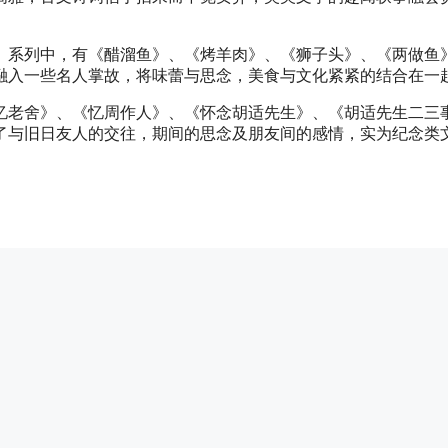
》系列中，有《醋溜鱼》、《烤羊肉》、《狮子头》、《两做鱼
融入一些名人掌故，将味蕾与思念，美食与文化紧紧的结合在一
忆老舍》、《忆周作人》、《怀念胡适先生》、《胡适先生二三
了与旧日友人的交往，期间的思念及朋友间的感情，实为纪念类