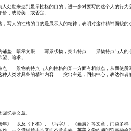
为人处世来达到显示性格的目的，进一步对要写的这个人的行为
评价，或赞美，或否定。
格，写人的性格的目的是展示人的精神，表明对这种精神面貌的
的铺垫，暗示文眼——写景状物，突出特点——景物特点与人的
希望、追求。
特点——景物的特点与人的性格的某一方面有相似点，从而使所
这种人类才具备的精神内容——突出主题，回扣中心，表达作者
及回忆类文章。
老年》，以及《下棋》、《写字》、《画展》等文章，门类多样
高雅，古文诗词信手拈来而不觉卖弄，英美文学的趣闻轶事融会