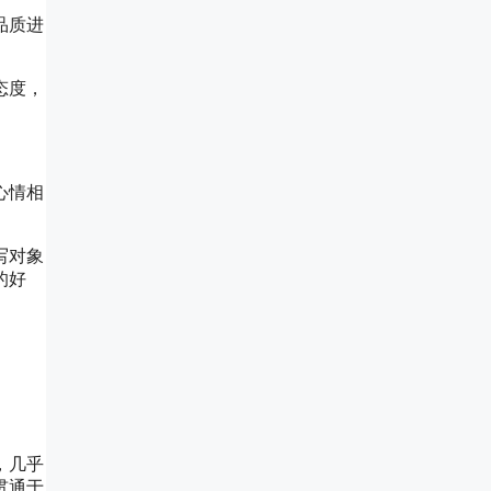
品质进
态度，
心情相
写对象
的好
，几乎
贯通于